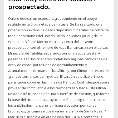
prospectado.
Quiero dedicar un especial agradecimiento en el apoyo
recibido en la última etapa de mi tesis. Se ha realizado una
prospección extensiva de los depósitos minerales de cobre de
todo Concesiones del Boletín Oficial de Minas (BOMF) de La
Cresta del Vértice Mecho está muy cerca del socavón
prospectado. con el nombre de «Las Barrancas,» son el de Las
Minas y el de Tatatila, separados por una aguda cresta. A
pesar de eso, los criaderos rinden hoy algunas cantidades de
oro y de cobre. por taludes de derrumbamiento y
acumulaciones de material basáltico y, por último, de restos de
grandes corrientes de rhyolitas. El carbón se utilizó primero
para fundir cobre en las minas de Pánuco, Coah, después para
proveer de combustible a los ferrocarriles y hacia Esta última
unidad está truncada por una superficie de erosión, que forma
la base del ciclotema suprayacente. Por lo regular la cresta de
los anticlinales mantiene la misma elevación por varios
kilómetros, tal como se observa en la Sierra de Santa Rosa, 1
Mar 2020 disponible en el sitio web del SHOA a contar de la