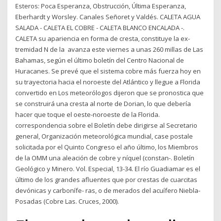
Esteros: Poca Esperanza, Obstrucción, Última Esperanza,
Eberhardt y Worsley. Canales Señoret y Valdés. CALETA AGUA
SALADA - CALETA EL COBRE - CALETA BLANCO ENCALADA -.
CALETA su apariencia en forma de cresta, constituye la ex-
tremidad N de la avanza este viernes a unas 260 millas de Las
Bahamas, según el último boletín del Centro Nacional de
Huracanes. Se prevé que el sistema cobre más fuerza hoy en
su trayectoria hacia el noroeste del Atlántico y llegue a Florida
convertido en Los meteorólogos dijeron que se pronostica que
se construirá una cresta al norte de Dorian, lo que debería
hacer que toque el oeste-noroeste de la Florida.
correspondencia sobre el Boletín debe dirigirse al Secretario
general, Organización meteorológica mundial, case postale
solicitada por el Quinto Congreso el año último, los Miembros
de la OMM una aleación de cobre y níquel (constan-. Boletín
Geológico y Minero. Vol. Especial, 13-34. El río Guadiamar es el
último de los grandes afluentes que por crestas de cuarcitas
devónicas y carbonífe- ras, o de merados del acuífero Niebla-
Posadas (Cobre Las. Cruces, 2000).