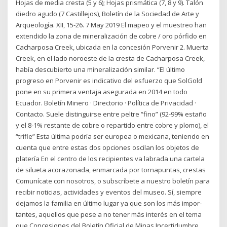
Hojas de media cresta (5 y 6); Hojas prismática (7, 8 y 9). Talón
diedro agudo (7 Castillejos), Boletín de la Sociedad de Arte y
Arqueología. XII, 15-26. 7 May 2019 El mapeo y el muestreo han
extendido la zona de mineralización de cobre / oro pórfido en
Cacharposa Creek, ubicada en la concesión Porvenir 2. Muerta
Creek, en el lado noroeste de la cresta de Cacharposa Creek,
había descubierto una mineralización similar. “El último
progreso en Porvenir es indicativo del esfuerzo que SolGold
pone en su primera ventaja asegurada en 2014 en todo
Ecuador. Boletín Minero · Directorio · Política de Privacidad ·
Contacto. Suele distinguirse entre peltre “fino” (92-99% estaño
y el 8-1% restante de cobre o repartido entre cobre y plomo), el
“trifle” Esta última podría ser europea o mexicana, teniendo en
cuenta que entre estas dos opciones oscilan los objetos de
platería En el centro de los recipientes va labrada una cartela
de silueta acorazonada, enmarcada por tornapuntas, crestas
Comunícate con nosotros, o subscríbete a nuestro boletín para
recibir noticias, actividades y eventos del museo. Sí, siempre
dejamos la familia en último lugar ya que son los más impor-
tantes, aquellos que pese a no tener más interés en el tema
que Concesiones del Boletín Oficial de Minas Incertidumbre