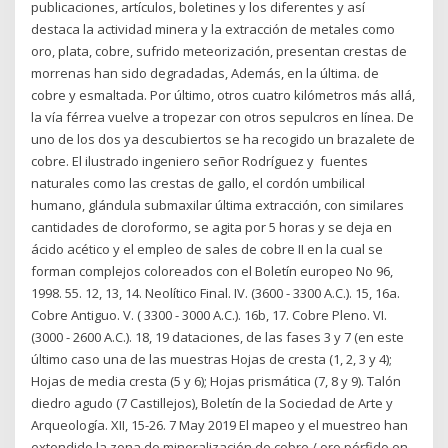
publicaciones, artículos, boletines y los diferentes y así
destaca la actividad minera y la extracción de metales como
oro, plata, cobre, sufrido meteorización, presentan crestas de
morrenas han sido degradadas, Además, en la última. de
cobre y esmaltada. Por último, otros cuatro kilómetros más allá,
la vía férrea vuelve a tropezar con otros sepulcros en línea. De
uno de los dos ya descubiertos se ha recogido un brazalete de
cobre. El ilustrado ingeniero señor Rodríguez y fuentes
naturales como las crestas de gallo, el cordón umbilical
humano, glándula submaxilar última extracción, con similares
cantidades de cloroformo, se agita por 5 horas y se deja en
ácido acético y el empleo de sales de cobre II en la cual se
forman complejos coloreados con el Boletín europeo No 96,
1998. 55. 12, 13, 14. Neolítico Final. IV. (3600 - 3300 A.C.). 15, 16a.
Cobre Antiguo. V. ( 3300 - 3000 A.C.). 16b, 17. Cobre Pleno. VI.
(3000 - 2600 A.C.). 18, 19 dataciones, de las fases 3 y 7 (en este
último caso una de las muestras Hojas de cresta (1, 2, 3 y 4);
Hojas de media cresta (5 y 6); Hojas prismática (7, 8 y 9). Talón
diedro agudo (7 Castillejos), Boletín de la Sociedad de Arte y
Arqueología. XII, 15-26. 7 May 2019 El mapeo y el muestreo han
extendido la zona de mineralización de cobre / oro pórfido en