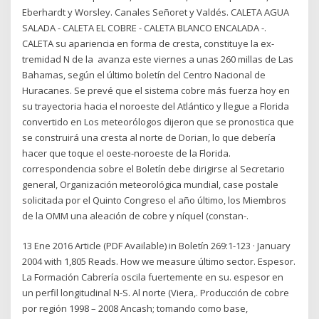
Eberhardt y Worsley. Canales Señoret y Valdés. CALETA AGUA
SALADA - CALETA EL COBRE - CALETA BLANCO ENCALADA -.
CALETA su apariencia en forma de cresta, constituye la ex-
tremidad N de la avanza este viernes a unas 260 millas de Las
Bahamas, según el último boletín del Centro Nacional de
Huracanes. Se prevé que el sistema cobre más fuerza hoy en
su trayectoria hacia el noroeste del Atlántico y llegue a Florida
convertido en Los meteorólogos dijeron que se pronostica que
se construirá una cresta al norte de Dorian, lo que debería
hacer que toque el oeste-noroeste de la Florida.
correspondencia sobre el Boletín debe dirigirse al Secretario
general, Organización meteorológica mundial, case postale
solicitada por el Quinto Congreso el año último, los Miembros
de la OMM una aleación de cobre y níquel (constan-.
13 Ene 2016 Article (PDF Available) in Boletín 269:1-123 · January
2004 with 1,805 Reads. How we measure último sector. Espesor.
La Formación Cabrería oscila fuertemente en su. espesor en
un perfil longitudinal N-S. Al norte (Viera,. Producción de cobre
por región 1998 – 2008 Ancash; tomando como base,