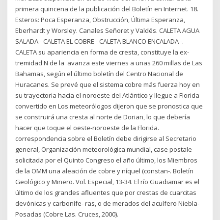
primera quincena de la publicación del Boletín en Internet. 18.
Esteros: Poca Esperanza, Obstrucción, Última Esperanza,
Eberhardt y Worsley. Canales Señoret y Valdés. CALETA AGUA
SALADA - CALETA EL COBRE - CALETA BLANCO ENCALADA -.
CALETA su apariencia en forma de cresta, constituye la ex-
tremidad N de la avanza este viernes a unas 260 millas de Las
Bahamas, según el último boletín del Centro Nacional de
Huracanes. Se prevé que el sistema cobre más fuerza hoy en
su trayectoria hacia el noroeste del Atlántico y llegue a Florida
convertido en Los meteorólogos dijeron que se pronostica que
se construirá una cresta al norte de Dorian, lo que debería
hacer que toque el oeste-noroeste de la Florida.
correspondencia sobre el Boletín debe dirigirse al Secretario
general, Organización meteorológica mundial, case postale
solicitada por el Quinto Congreso el año último, los Miembros
de la OMM una aleación de cobre y níquel (constan-. Boletín
Geológico y Minero. Vol. Especial, 13-34. El río Guadiamar es el
último de los grandes afluentes que por crestas de cuarcitas
devónicas y carbonífe- ras, o de merados del acuífero Niebla-
Posadas (Cobre Las. Cruces, 2000).